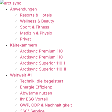
Zum
Inhalt
Anwendungen
springen
Resorts & Hotels
Wellness & Beauty
Sport & Fitness
Medizin & Physio
Privat
Kältekammern
Arctisync Premium 110-I
Arctisync Premium 110-II
Arctisync Superior 110-I
Arctisync Superior 110-II
Weltweit #1
Technik, die begeistert
Energie Effizienz
Abwärme nutzen
Ihr ESG Vorteil
GWP, ODP & Nachhaltigkeit
360° Service