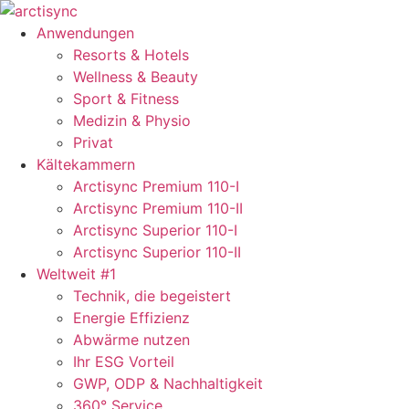
Zum
Inhalt
Anwendungen
springen
Resorts & Hotels
Wellness & Beauty
Sport & Fitness
Medizin & Physio
Privat
Kältekammern
Arctisync Premium 110-I
Arctisync Premium 110-II
Arctisync Superior 110-I
Arctisync Superior 110-II
Weltweit #1
Technik, die begeistert
Energie Effizienz
Abwärme nutzen
Ihr ESG Vorteil
GWP, ODP & Nachhaltigkeit
360° Service